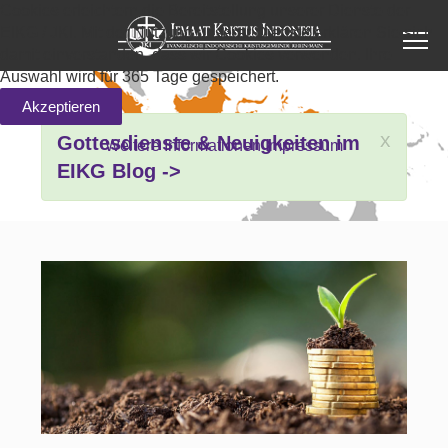
Cookies erleichtern die Bereitstellung unserer Dienste der
EIKG / JKI. Mit der Nutzung unserer Dienste erklären Sie sich
damit einverstanden, dass wir Cookies verwenden. Ihre
Auswahl wird für 365 Tage gespeichert.
Akzeptieren
x
Gottesdienste & Neuigkeiten im
Weitere Informationen
Impressum
EIKG Blog ->