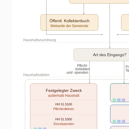
Öffentl. Kollektenbuch
Webseite der Gemeinde
Haushaltszuordnung
Art des Eingangs?
Pflicht-
Fr
kollekten
Sp
und -spenden
Haushaltsstellen
Festgelegter Zweck
außerhalb Haushalt
HH 51.5100
Pflichtkollekten
HH 51.5300
Einzelspenden